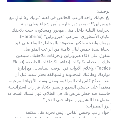
الوصف:
انجُ بحياتك واجه الرعب الخالص في لعبة “نوبيك و5 ليالٍ مع
هيروبراين”! تقمص دور حارس أمن شجاع يتولى نوبة
الحراسة الليلية داخل مبنى مهجور ومسكون، حيث يلاحقك
الكيان الأسطوري المرعب “هيروبراين” (Herobrine).
مهمتك واضحة ولكنها محفوفة بالمخاطر: البقاء على قيد
الحياة لمدة خمس ليالٍ كاملة من الرعب المتواصل.
لتتفوق على ذكاء هيروبراين وتحركات ملاحقيك، سيتعين
عليك استخدام تكتيكات إضاءة الكشافات الخاطفة (Flash
Tactics) وإغلاق الأبواب في الوقت المناسب، مع إدارة
مواردك وطاقتك المحدودة والمتهالكة بحذر شديد قبل أن
تنفذ. تصفّح كاميرات المراقبة، وتنقل وسط الأجواء المرعبة،
معتمداً على حاستي السمع والبصر لاتخاذ قرارات استراتيجية
حاسمة ضد خطر يتربص بك في الظلام. فهل تمتلك الشجاعة
لتحمل هذا التشويق والنجاة حتى الفجر؟
أبرز المميزات:
أجواء رعب وحبس أنفاس: عِش تجربة بقاء مكثفة