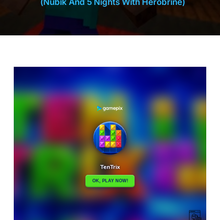
(Nubik And 5 Nights With Herobrine)