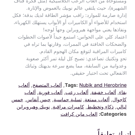
ومستوحاة من ألعاب الرعب الكلاسيكية (مثل فكرة فناف
الشهيرة)، حيث يلتقي عالم نوبيك بالغموض والإثارة.
إدارة صارمة للموارد: راقب مؤشر الطاقة لديك بدقة؛ فكل
استخدام للأضواء أو الكاميرات أو الأبواب يستهلك الكهرباء،
ونفاذها يعني مواجهة هيروبراين وجهاً لوجه!
اعتماد كلي على الحواس: استمع جيداً لأصوات الخطوات
والضحكات الخافتة في الممرات، وقارنها بما تراه في
كاميرات المراقبة لتوقع مكان الهجوم القادم.
تحدٍ وتكتيك تصاعدي: تصبح كل ليلة تمر أكثر صعوبة
وعدوانية من السابقة، مما يضع سرعة بديهتك وثباتك
الانفعالي تحت اختبار حقيقي.
Nubik and Herobrine
Tags:
,
ألعاب المتصفح
,
ألعاب
بقاء
,
ألعاب خفيفة
,
ألعاب رعب
,
ألعاب فورية
,
ألعاب
كاجوال
,
ألعاب ممتعة
,
تسلية حماسية
,
حبس أنفاس
,
خمس
ليالي
,
ذكاء وتخطيط
,
كاميرات مراقبة
,
نوبيك وهيروبراين
Categories:
العاب ماين كرافت
اترك تعليقاً