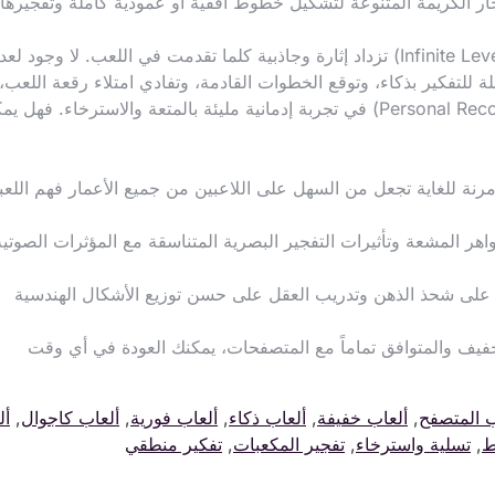
ر الكريمة المتنوعة لتشكيل خطوط أفقية أو عمودية كاملة وتفجيرها
تتميز اللعبة بتقديم مستويات وتحديات لانهائية (Infinite Levels) تزداد إثارة وجاذبية كلما تقدمت في اللعب. لا وجو
ة للتفكير بذكاء، وتوقع الخطوات القادمة، وتفادي امتلاء رقعة اللعب،
وذلك بهدف تحطيم رقمك القياسي الشخصي (Personal Record) في تجربة إدمانية مليئة بالمتعة والاسترخاء. فهل
 للغاية تجعل من السهل على اللاعبين من جميع الأعمار فهم اللعب
هر المشعة وتأثيرات التفجير البصرية المتناسقة مع المؤثرات الصوتية
ة على شحذ الذهن وتدريب العقل على حسن توزيع الأشكال الهندسية
خفيف والمتوافق تماماً مع المتصفحات، يمكنك العودة في أي وقت
ب المتصفح
,
ألعاب خفيفة
,
ألعاب ذكاء
,
ألعاب فورية
,
ألعاب كاجوال
,
أل
ط
,
تسلية واسترخاء
,
تفجير المكعبات
,
تفكير منطقي