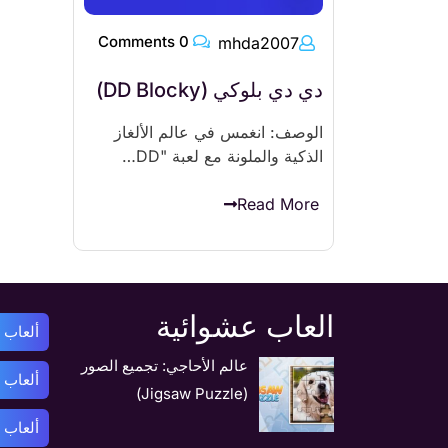
0 Comments
mhda2007
دي دي بلوكي (DD Blocky)
الوصف: انغمس في عالم الألغاز
الذكية والملونة مع لعبة "DD…
Read More
العاب عشوائية
ألعاب أ
عالم الأحاجي: تجميع الصور
ألعاب 
(Jigsaw Puzzle)
ألعاب 