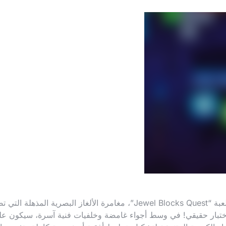
انغمس في عالم ساحر يتلألأ بالبريق والألوان مع لعبة “Jewel Blocks Quest”، مغامرة الألغاز البصرية المذهلة ال
اختبار حقيقي! في وسط أجواء غامضة وخلفيات فنية آسرة، سيكون عل