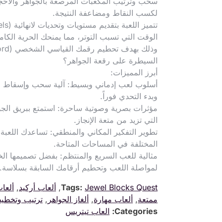
سحب وترتيب المكعبات المرصعة بالجواهر والأحجا
لكسب النقاط ومضاعفة النتيجة.
الوقت التي تسبب التوتر، مما يمنحك الحرية الكامل
السيطرة على رقعة الجواهر؟
أبرز المميزات:
أسلوب لعب إدماني وبسيط: آلية سحب وإسقاط مرنة
وبدء التحدي فوراً.
مؤثرات بصرية وصوتية ساحرة: استمتع ببريق الجوا
التي تزيد من متعة الإنجاز.
تطوير التفكير المكاني والمنطقي: تساعدك اللعب
المختلفة في المساحات المتاحة.
مثالية للعب السريع والمنتظم: بفضل تصميمها ال
لمواصلة اللعب وتحطيم أرقامك السابقة بسلاسة.
Jewel Blocks Quest
Tags:
,
ألعاب أركيد
,
ألعا
ممتعة
,
ألعاب مهارة
,
ألغاز الجواهر
,
ترتيب وتخطي
Categories:
العاب تيتريس