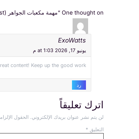
One thought on “مهمة مكعبات الجواهر (Jewel Blocks Quest)”
ExoWatts
يونيو 17, 2026 at 1:03 م
reat content! Keep up the good work!
رد
اترك تعليقاً
لن يتم نشر عنوان بريدك الإلكتروني.
الحقول الإلزامي
التعليق
*