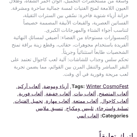
واسعة من مستحضرات التجميل، ألوان أحمر الشفاه، وظلال
العيون اللامعة لمنح الفتيات لمسة جمالية ساحرة ومشرقة.
خزانة أزياء شتوية فاخرة: نسّقي بين السترات الثقيلة،
الفساتين العصرية، والقبعات الأنيقة المصممة خصيصاً
لتناسب أجواء الشتاء والمهرجانات الكبرى.
إكسسوارات مستوحاة من الفضاء: أضيفي لمساتكِ النهائية
الفريدة باستخدام مجوهرات، حقائب، وقطع زينة براقة تمنح
الشخصيات طابعاً استثنائياً وجريئاً.
تحكم سلس وجذاب للشاشات: آلية لعب كاجوال تعتمد على
النقر المباشر والتنقل المرن بين القوائم، مما يضمن تجربة
لعب مريحة وفورية في أي وقت.
Winter CosmoFest
Tags:
,
أزياء وموضة
,
ألعاب أركيد
,
ألعاب المتصفح
,
ألعاب بنات
,
ألعاب خفيفة
,
ألعاب فورية
,
ألعاب كاجوال
,
ألعاب ممتعة
,
ألعاب مهارة
,
تجميل الفتيات
,
تسلية واسترخاء
,
تلبيس ومكياج
,
تنسيق ملابس
Categories:
العاب انمي
اترك تعليقاً