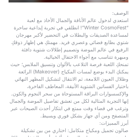
الوصف:
استعدي لدخول عالم الأناقة والجمال الأخاذ مع لعبة
“Winter CosmoFest”! انطلقي في تجربة إبداعية ساحرة
لمساعدة الصديقات والبطلات في التحضير لأكبر مهرجان
شتوي بطابع فضائي وعصري فريد. مهمتكِ هي إظهار ذوقكِ
الرفيع في عالم الموضة وتصميم إطلالات شتوية دافئة
ومبهرة تتناسب مع أجواء الاحتفال الخيالية.
تمنحكِ اللعبة فرصة التلاعب بالألوان وتنسيق الملابس؛ حيث
يمكنكِ البدء بوضع لمسات المكياج (Makeover) الرائعة
وظلال العيون اللامعة، ثم الانتقال لتشكيل المظهر النهائي
باختيار الفساتين الشتوية الأنيقة، المعاطف الفاخرة،
والإكسسوارات البراقة المستوحاة من سحر النجوم والكون.
إنها التجربة المثالية لكل من تعشق تفاصيل الموضة والجمال
وترغب في قضاء وقت ممتع في ابتكار أحدث الصيحات عبر
المتصفح ومن أي جهاز بشكل فوري وبسيط.
أبرز المميزات:
صالون تجميل ومكياج متكامل: اختاري من بين تشكيلة