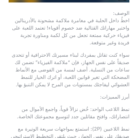
الوصف:
اخطُ داخل الحلبة في مغامرة ملاكمة مشحونة بالأدرينالين
واختبر مهاراتك القتالية ضد خصوم أقوياء! تعتمد اللعبة على
فيزياء حركية ممتعة تجعل من كل لكمة ومناورة تجربة
فريدة وغير متوقعة.
سواء كنت تقاتل بمفردك لبناء مسيرتك الاحترافية أو تتحدى
صديقاً على نفس الجهاز، فإن “ملاكمة الفيزياء” تضمن لك
ساعات من التسلية. أضف لمسة من الفوضى مع الأنماط
المضحكة التي تغير قوانين اللعبة، أو اترك الخيار للنمط
العشوائي ليفاجئك بمستويات من المرح لا يمكن التنبؤ بها.
أبرز المميزات:
نمط اللاعب الواحد: خُض نزالاً قوياً، واجمع الأموال من
انتصاراتك، وافتح مقاتلين جدد لتوسيع مجموعتك الخاصة.
نمط اللاعبين (2P): استمتع بمواجهات سريعة الوتيرة مع
صديقك على نفس الجهاز، حيث يلتقي التخطيط الاستراتيجي