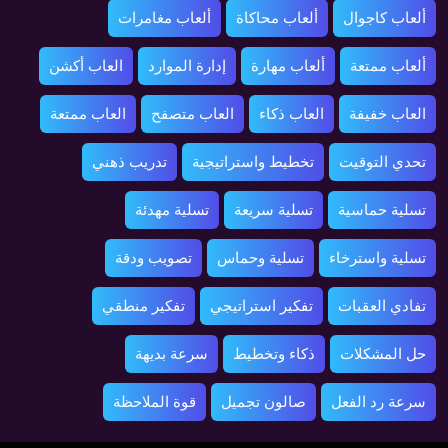
ألعاب كاجوال
ألعاب محاكاة
ألعاب مغامرات
ألعاب ممتعة
ألعاب مهارة
إدارة الموارد
العاب أكشن
العاب خفيفة
العاب ذكاء
العاب متصفح
العاب ممتعة
تحدي التوقيت
تخطيط واستراتيجية
تدريب ذهني
تسلية حماسية
تسلية سريعة
تسلية مهدئة
تسلية واسترخاء
تسلية وحماس
تصويب ودقة
تفادي العقبات
تفكير استراتيجي
تفكير منطقي
حل المشكلات
ذكاء وتخطيط
سرعة بديهة
سرعة رد الفعل
صالون تجميل
قوة الملاحظة