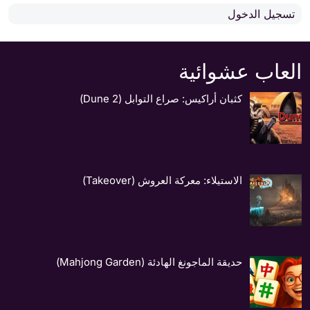
تسجيل الدخول
العاب عشوائية
كثبان أراكيس: صراع التوابل (Dune 2)
الاستيلاء: معركة العروش (Takeover)
حديقة الماجونغ الهادئة (Mahjong Garden)