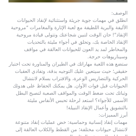
الوصف:
انطلق في مهمات جوية جريئة واستثنائية لإنقاذ الحيوانات
الأليفة والبرية اللطيفة مع لعبة الإثارة والمغامرات “مروحية
الإنقاذ”! حان الوقت لتبين شجاعتك وتتولى قيادة مروحية
الإنقاذ الخاصة بك، وتحلق في أجواء مليئة بالتحديات
والمخاطر لمد يد العون للحيوانات العالقة في مواقف
وسيناريوهات حرجة.
ستضع هذه اللعبة مهاراتك في الطيران والمناورة تحت اختبار
حقيقي؛ حيث سيتعين عليك التوجيه بدقة، وتفادي العقبات
الحركية والتضاريس الوعرة، والاقتراب بسلام لانتشال
الحيوانات قبل فوات الأوان. هل يمكنك الحفاظ على هدوئك
وثباتك تحت ضغط الوقت والمواقف الصعبة لتصبح البطل
الأسمى للأجواء؟ استعد لرحلة تحبس الأنفاس مليئة
بالتشويق وأعمال الإنقاذ النبيلة!
أبرز المميزات:
مهمات إنقاذ إنسانية وحماسية: خض عمليات إنقاذ متنوعة
لانتشال حيوانات مختلفة؛ من القطط والكلاب العالقة إلى