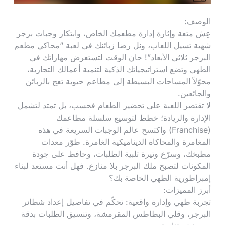
الوصف:
عِش متعة وإثارة إدارة مطعمك الخاص، وابتكار وجبات برجر
شهية تسيل اللعاب، ونل رضا زبائنك في لعبة “محاكي مطعم
البرجر ثلاثي الأبعاد”! حان الوقت لتستعرض مهاراتك في
الطهي وتضع استراتيجياتك الذكية لتنمية أعمالك التجارية،
محوّلاً المساحات البسيطة إلى مطاعم حيوية تعج بالزبائن
والجائعين.
لا تقتصر اللعبة على تحضير الطعام فحسب، بل تمتد لتشمل
الإدارة والريادة؛ خطط لتوسيع سلسلة مطاعمك
(Franchise) واكتسح عالم الوجبات السريعة في هذه
المغامرة والمحاكاة الديناميكية الغامرة. طوّر معدات
مطبخك، وسرّع وتيرة تلبية الطلبات، وحافظ على جودة
المكونات لتصبح ملك البرجر بلا منازع. فهل أنت مستعد لبناء
إمبراطورية الطهي الخاصة بك؟
أبرز المميزات:
تجربة طهي وإدارة واقعية: تحكّم في تفاصيل إعداد شطائر
البرجر، وقلي البطاطس المقرمشة، وتنسيق الطلبات بدقة