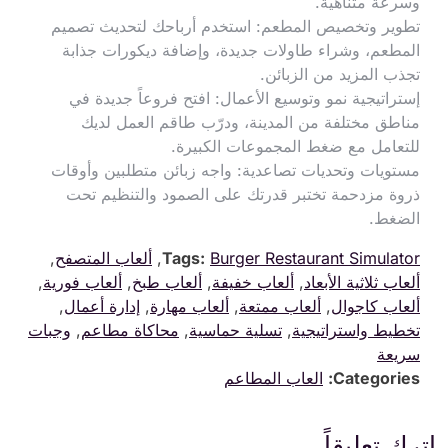
وسرعة متناهية.
تطوير وتخصيص المطعم: استخدم أرباحك لتحديث تصميم
المطعم، وشراء طاولات جديدة، وإضافة ديكورات جذابة
تجذب المزيد من الزبائن.
إستراتيجية نمو وتوسيع الأعمال: افتح فروعاً جديدة في
مناطق مختلفة من المدينة، ودرّب طاقم العمل لديك
للتعامل مع ضغط المجموعات الكبيرة.
مستويات وتحديات تصاعدية: واجه زبائن متطلبين وأوقات
ذروة مزدحمة تختبر قدرتك على الصمود والتنظيم تحت
الضغط.
Burger Restaurant Simulator
Tags:
,
ألعاب المتصفح
,
ألعاب ثلاثية الأبعاد
,
ألعاب خفيفة
,
ألعاب طبخ
,
ألعاب فورية
,
ألعاب كاجوال
,
ألعاب ممتعة
,
ألعاب مهارة
,
إدارة أعمال
,
تخطيط واستراتيجية
,
تسلية حماسية
,
محاكاة مطاعم
,
وجبات
سريعة
Categories:
العاب المطاعم
اترك تعليقاً