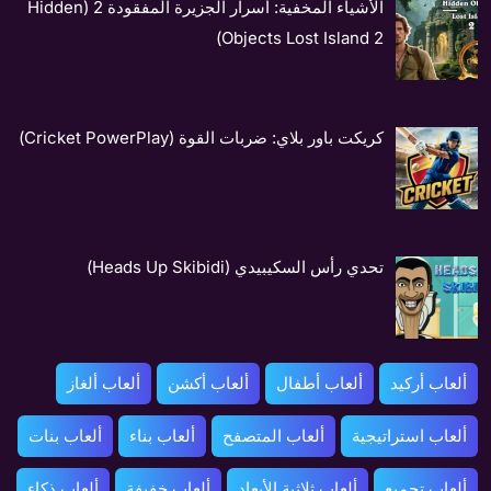
الأشياء المخفية: أسرار الجزيرة المفقودة 2 (Hidden
Objects Lost Island 2)
كريكت باور بلاي: ضربات القوة (Cricket PowerPlay)
تحدي رأس السكيبيدي (Heads Up Skibidi)
ألعاب أركيد
ألعاب أطفال
ألعاب أكشن
ألعاب ألغاز
ألعاب استراتيجية
ألعاب المتصفح
ألعاب بناء
ألعاب بنات
ألعاب تجميع
ألعاب ثلاثية الأبعاد
ألعاب خفيفة
ألعاب ذكاء