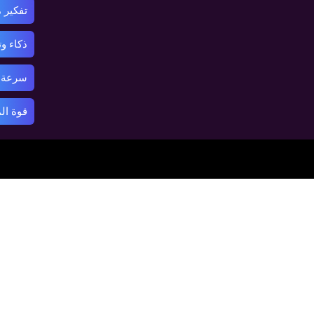
تفكير 
ذكاء و
سرعة ر
قوة ال