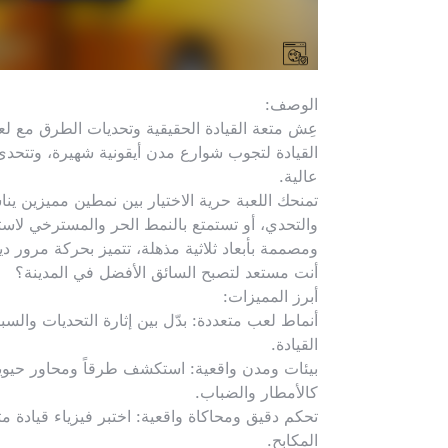
الوصف:
عِش متعة القيادة الحقيقية وتحديات الطرق مع لع
القيادة لتجوب شوارع مدن أيقونية شهيرة، وتتحدى 
عالية.
تمنحك اللعبة حرية الاختيار بين نمطين مميزين ين
والتحدي، أو تستمتع بالنمط الحر والمسترخي لاس
ومصممة بأبعاد ثلاثية مذهلة، تتميز بحركة مرور د
أنت مستعد لتصبح السائق الأفضل في المدينة؟
أبرز المميزات:
أنماط لعب متعددة: بدّل بين إثارة التحديات وال
القيادة.
بيئات ومدن واقعية: استكشف طرقاً ومحاور حيوي
كالأمطار والضباب.
تحكم دقيق ومحاكاة واقعية: اختبر فيزياء قيادة مت
المكابح.