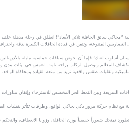
بة “محاكي سائق الحافلة ثلاثي الأبعاد”! انطلق في رحلة مذهلة خلف 
التضاريس المتنوعة، وتتقن فن قيادة الحافلات الكبيرة بدقة واحترافي
اسبان أسلوب لعبك؛ فإما أن تخوض سباقات حماسية مليئة بالأدرينالين
تكشاف المعالم وتوصيل الركاب براحة تامة. انغمس في بيئات مدن وا
يناميكية وتقلبات طقس واقعية تزيد من متعة القيادة ومحاكاة الواقع. 
سباقات السريعة وبين النمط الحر المخصص للاسترخاء وإتقان مناورات
ة مع نظام حركة مرور ذكي يحاكي الواقع، وطرقات تتأثر بتقلبات ا
طورة تمنحك شعوراً حقيقياً بوزن الحافلة، وزوايا الانعطاف، والتحكم 