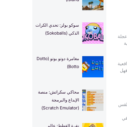
سوكو بولز: تحدي الكرات
الذكي (Sokoballs)
عجلة
ة
مغامرة دوتو بوتو (Dotto
قعية
Botto)
فهل
محاكي سكراتش: منصة
الإبداع والبرمجة
لطقس
(Scratch Emulator)
في
نقرة القطط: عالم