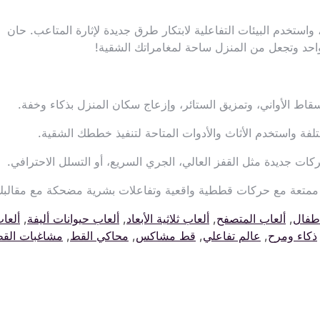
ستخدم البيئات التفاعلية لابتكار طرق جديدة لإثارة المتاعب. حان
واحد وتجعل من المنزل ساحة لمغامراتك الشقية!
قاط الأواني، وتمزيق الستائر، وإزعاج سكان المنزل بذكاء وخفة.
ة واستخدم الأثاث والأدوات المتاحة لتنفيذ خططك الشقية.
ات جديدة مثل القفز العالي، الجري السريع، أو التسلل الاحترافي.
ة ممتعة مع حركات قططية واقعية وتفاعلات بشرية مضحكة مع مقالبك
طفال
,
ألعاب المتصفح
,
ألعاب ثلاثية الأبعاد
,
ألعاب حيوانات أليفة
,
ألعا
ذكاء ومرح
,
عالم تفاعلي
,
قط مشاكس
,
محاكي القط
,
مشاغبات الق