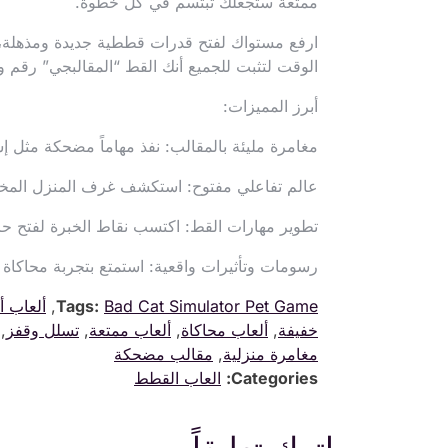
ممتعة ستجعلك تبتسم في كل خطوة.
ارفع مستواك لفتح قدرات قططية جديدة ومذهلة، وا
الوقت لتثبت للجميع أنك القط “المقالبجي” رقم 
أبرز المميزات:
مغامرة مليئة بالمقالب: نفذ مهاماً مضحكة مثل إس
عالم تفاعلي مفتوح: استكشف غرف المنزل المختلف
تطوير مهارات القط: اكتسب نقاط الخبرة لفتح حرك
رسومات وتأثيرات واقعية: استمتع بتجربة محاكا
Bad Cat Simulator Pet Game
Tags:
,
ألعاب أ
خفيفة
,
ألعاب محاكاة
,
ألعاب ممتعة
,
تسلل وقفز
,
مغامرة منزلية
,
مقالب مضحكة
Categories:
العاب القطط