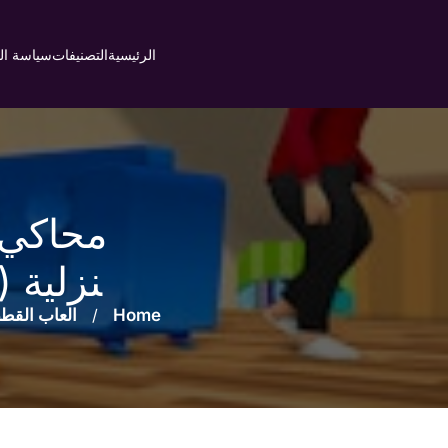
Ski
t
الرئيسية
التصنيفات
سياسة ا
conten
محاكي 
نزلية (Bad Cat Simulator Pet Game)
Home
/
العاب القط