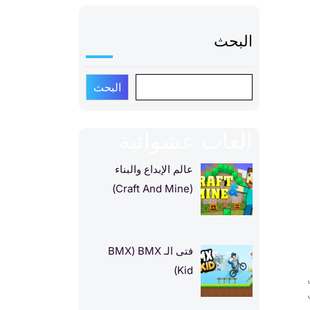
البحث
البحث
العاب عشوائية
عالم الإبداع والبناء
(Craft And Mine)
فتى الـ BMX‏ (BMX
Kid)