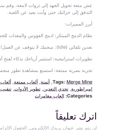
عِش متعة تحويل الجهد إلى ثروات لامعة، وقم ببنا
التدفق إلى خزائنك حتى وأنت بعيد عن اللعبة.
أبرز المميزات:
نظام الدمج المبتكر: ادمج الفؤوس والمعدات للح
تعدين تلقائي (Idle): منجمك لا يتوقف عن العمل! اجمع الألماس والأرباح حتى أثناء غيابك.
تطويرات استراتيجية: استثمر أرباحك بذكاء لفتح أد
تجربة بصرية ممتعة: استمتع بمشاهدة تطور منجم
Merge Mine
Tags:
,
أتمتة
,
ألعاب ممتعة
,
ألعاب 
إمبراطورية
,
تحدي التعدين
,
تطوير الأدوات
,
تنقيب 
Categories:
العاب مغامرات
اترك تعليقاً
لن يتم نشر عنوان بريدك الإلكتروني.
الحقول الإلزامي