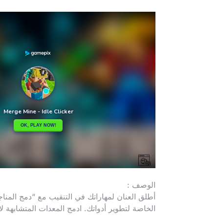
الوصف :
أطلق العنان لمهاراتك في التنقيب مع “دمج المناج
الخاصة لتطوير أدواتك. ادمج المعدات المتشابهة 