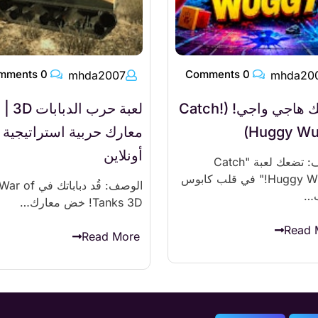
0 Comments
0 Comments
mhda2007
mhda20
امسك هاجي واجي! (!Catch
لعبة حرب الدبابات 3D |
Huggy Wu
معارك حربية استراتيجية
أونلاين
الوصف: تضعك لعبة "Catch
Huggy Wuggy!" في قلب كابوس
الوصف: قُد دباباتك في ar of
…
Tanks 3D! خض معارك…
Read 
Read More