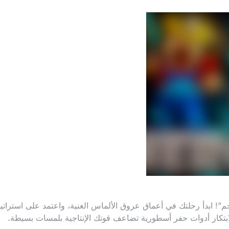
م”! ابدأ رحلتك في أعماق عروق الألماس الغنية، واعتمد على استراتي
لابتكار أدوات حفر أسطورية تضاعف قوتك الإنتاجية بلمسات بسيطة.