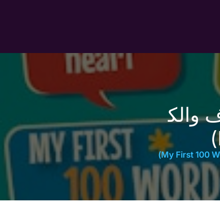
حروف والك