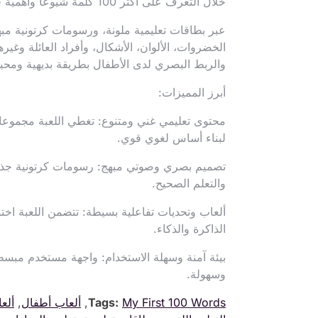
خلال التعرف على أكثر 100 كلمة شيوعاً وأهمية في حياتهم اليومية.
عبر بطاقات تعليمية ملونة، ورسومات كرتونية مبه
الخضروات، الألوان، الأشكال، وأفراد العائلة وغيرها
والربط البصري لدى الأطفال بطريقة بديهية ومحبب
أبرز المميزات:
محتوى تعليمي غني ومتنوع: تغطي اللعبة مجموعات
لبناء أساس لغوي قوي.
تصميم بصري وصوتي مبهج: رسومات كرتونية جذاب
والتعلم الصحيح.
ألعاب وتحديات تفاعلية بسيطة: تتضمن اللعبة اختب
الذاكرة والذكاء.
بيئة آمنة وسهلة الاستخدام: واجهة مستخدم مبسطة
وسهولة.
My First 100 Words
Tags:
,
ألعاب أطفال
,
ألع