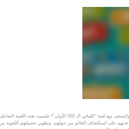
ابدأ رحلة طفلك التعليمية الأولى بكثير من المرح والشغف مع لعبة “كلماتي الـ 100 الأولى”! صُممت هذه اللعبة التفاع
دتهم على استكشاف العالم من حولهم، وتطوير حصيلتهم اللغوية من