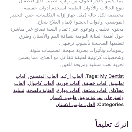
مما يكسر حاجز الخوف من زيارة الطبيب لدى الأطفال.
تنوع الحالات والأدوات الطبية: استخدم أدوات حقيقية
مخصصة لكل حالة (مثل جهاز إزالة التكلسات، حقن التخدير
الموضعي، وأدوات الحشو) لإتمام العلاج بنجاح.
محتوى تعليمي وتوعوي غني: تقدم اللعبة نصائح غير مباشرة
حول أهمية العناية اليومية بنظافة الفم والأسنان وطرق
تنظيفها الصحيحة بأسلوب ترفيهي.
رسومات وتأثيرات بصرية مبهجة: تصميمات ملونة
وشخصيات كرتونية لطيفة تتفاعل مع العلاج، مما يضمن
تجربة لعب مسلية ومريحة للعين.
My Dentist
Tags:
,
ألعاب أركيد
,
ألعاب المتصفح
,
ألعاب
تعليمية
,
ألعاب خفيفة
,
ألعاب فورية
,
ألعاب كاجوال
,
ألعاب
محاكاة
,
ألعاب ممتعة
,
ألعاب مهارة
,
العناية بالصحة
,
تسلية
واسترخاء
,
سرعة بديهة
,
طبيب الأسنان
Categories:
العاب طبيب الاسنان
اترك تعليقاً