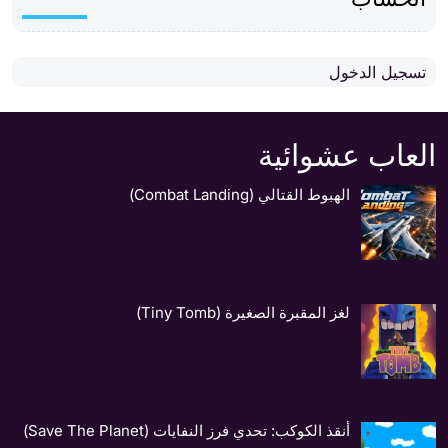
تسجيل الدخول
العاب عشوائية
الهبوط القتالي (Combat Landing)
لغز المقبرة الصغيرة (Tiny Tomb)
أنقذ الكوكب: تحدي فرز النفايات (Save The Planet)