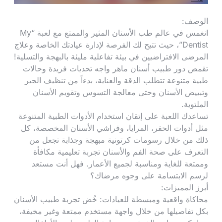
الوصف:
انغمس في عالم طب الأسنان المثير والممتع مع لعبة “My
Dentist”، حيث تتيح لك الفرصة لإدارة عيادتك الخاصة وعلاج
المرضى الافتراضيين في بيئة تفاعلية مليئة بالبهجة والتسلية!
تقمص دور طبيب أسنان ماهر واجه تحديات فريدة وحالات
طبية متنوعة تتطلب الدقة والعناية، بدءاً من تنظيف الجير
وتبييض الأسنان وحتى معالجة التسوس وتقويم الأسنان
الملتوية.
تساعدك اللعبة على إتقان استخدام الأدوات الطبية المتنوعة
مثل أدوات الحفر، المرايا، وفراشي الأسنان المخصصة، كل
ذلك من خلال رسومات كرتونية مبهجة وجذابة تجعل من
التعرف على صحة الفم والأسنان تجربة تعليمية مكافأة
وممتعة للغاية ومناسبة لجميع الأعمار. فهل أنت مستعد
لرسم الابتسامة على وجوه مرضاك؟
أبرز المميزات:
محاكاة واقعية ومبسطة للعيادات: خُض تجربة طبيب الأسنان
بكل تفاصيلها من خلال واجهة مستخدم ممتعة وغير مخيفة،