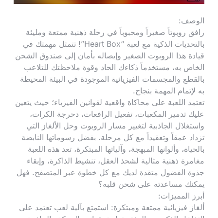
الوصف:
رافق روبوتاً صغيراً ومحبوباً في رحلة ذهنية ممتعة ومليئة
بالتحديات الذكية مع لعبة “Heart Box”! تتمثل مهمتك في
قيادة هذا الروبوت الصغير وإيصاله بأمان إلى صندوق الشحن
الخاص به، مستخدماً ذكاءك الحاد وقوة ملاحظتك للتلاعب
بالقطع والمجسمات الفيزيائية الموجودة في البيئة المحيطة
به لإتمام المهمة بنجاح.
تعتمد اللعبة على محاكاة واقعية لقوانين الفيزياء؛ حيث يتعين
عليك تدمير المكعبات، تفعيل الرافعات، دحرجة الكرات،
واستغلال الجاذبية لتغيير مسار الروبوت وحل الألغاز التي
تزداد عمقاً وتعقيداً مع كل مرحلة. بفضل رسوماتها النابضة
بالحياة، وألوانها المبهجة، وآلياتها المبتكرة، تعد هذه اللعبة
مغامرة ذهنية مثالية لشحذ العقل، تنشيط الذاكرة، وإبقاء
جذوة الفضول متقدة لديك مع كل خطوة عبر المتصفح. فهل
يمكنك مساعدته على شحن قلبه؟
أبرز المميزات:
ألغاز فيزيائية ممتعة ومبتكرة: استمتع بآلية لعب تعتمد على