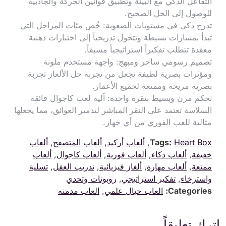
التفاعل الذكي مع البيئة وتطبيق قوانين الحركة والجاذبية
للوصول إلى الحل الصحيح.
تدرج ذكي في مستويات الصعوبة: خُض مئات المراحل التي
تبدأ بمسارات بسيطة وتتحول تدريجياً إلى اختبارات ذهنية
معقدة تتطلب تفكيراً استراتيجياً مسبقاً.
تصميم رسومي ساحر ومبهج: واجهة مستخدم ملونة
ومؤثرات بصرية لطيفة تجعل من تجربة حل الألغاز تجربة
بصرية مريحة وممتعة لجميع الأعمار.
تحكم مرن وبسيط بنقرة واحدة: آلية لعب كاجوال فائقة
السلاسة تعتمد على النقر المباشر لتدمير العوائق، مما يجعلها
مثالية للعب الفوري من أي جهاز.
Heart Box
Tags:
,
ألعاب أركيد
,
ألعاب المتصفح
,
ألعاب
خفيفة
,
ألعاب ذكاء
,
ألعاب فورية
,
ألعاب كاجوال
,
ألعاب
ممتعة
,
ألعاب مهارة
,
ألغاز فيزيائية
,
تدريب العقل
,
تسلية
واسترخاء
,
تفكير استراتيجي
,
روبوتات وتحدي
Categories:
العاب خيال علمي
,
العاب مدمنه
اترك تعليقاً