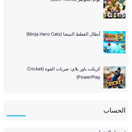
أبطال القطط النينجا (Ninja Hero Cats)
كريكت باور بلاي: ضربات القوة (Cricket
PowerPlay)
الحساب
تسجيل الدخول