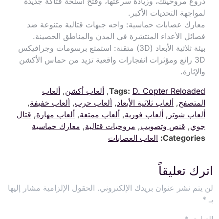
دروع مروحيتك، وزيادة سرعتها، وفتح أسلحة فتاكة جديدة
لمواجهة التحديات الأكبر.
معارك عصابات حماسية: واجه جبهات قتالية متنوعة ضد
فصائل الأعداء المنتشرة في المدن والمناطق الحصينة.
بيئة ثلاثية الأبعاد (3D) متقنة: استمتع برسومات وجرافيكس
3D رائع ومؤثرات انفجارات واقعية تزيد من حماس الأكشن
والإثارة.
D. Copter Reloaded
Tags:
,
ألعاب أكشن
,
ألعاب
المتصفح
,
ألعاب ثلاثية الأبعاد
,
ألعاب حرب
,
ألعاب خفيفة
,
ألعاب شوتر
,
ألعاب فورية
,
ألعاب ممتعة
,
ألعاب مهارة
,
قتال
جوي
,
قنص وتصويب
,
مروحيات قتالية
,
معارك حماسية
Categories:
العاب العصابات
اترك تعليقاً
لن يتم نشر عنوان بريدك الإلكتروني.
الحقول الإلزامية مشار إليها
بـ
*