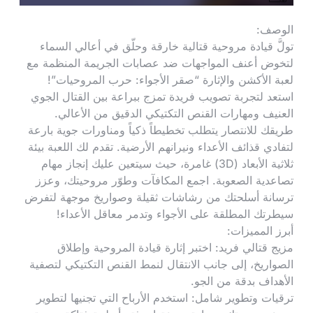
الوصف:
تولَّ قيادة مروحية قتالية خارقة وحلّق في أعالي السماء
لتخوض أعنف المواجهات ضد عصابات الجريمة المنظمة مع
لعبة الأكشن والإثارة “صقر الأجواء: حرب المروحيات”!
استعد لتجربة تصويب فريدة تمزج ببراعة بين القتال الجوي
العنيف ومهارات القنص التكتيكي الدقيق من الأعالي.
طريقك للانتصار يتطلب تخطيطاً ذكياً ومناورات جوية بارعة
لتفادي قذائف الأعداء ونيرانهم الأرضية. تقدم لك اللعبة بيئة
ثلاثية الأبعاد (3D) غامرة، حيث سيتعين عليك إنجاز مهام
تصاعدية الصعوبة. اجمع المكافآت وطوّر مروحيتك، وعزز
ترسانة أسلحتك من رشاشات ثقيلة وصواريخ موجهة لتفرض
سيطرتك المطلقة على الأجواء وتدمر معاقل الأعداء!
أبرز المميزات:
مزيج قتالي فريد: اختبر إثارة قيادة المروحية وإطلاق
الصواريخ، إلى جانب الانتقال لنمط القنص التكتيكي لتصفية
الأهداف بدقة من الجو.
ترقيات وتطوير شامل: استخدم الأرباح التي تجنيها لتطوير