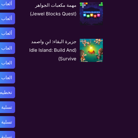
ألعاب 
مهمة مكعبات الجواهر
(Jewel Blocks Quest)
ألعاب 
ألعاب 
جزيرة البقاء: ابنِ واصمد
العاب 
(Idle Island: Build And
Survive)
العاب 
العاب 
تخطيط 
تسلية 
تسلية 
تسلية