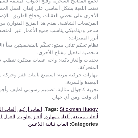
لجمع المفاتيح السحرية وفتح الأبواب المغلقة للعبور
تعتمد اللعبة بشكل أساسي على إتقان العمل الج
المرتفعات الشاهقة. يقدم هذا المزيج المتوازن بين ال
ساحر وديناميكي يناسب جميع الأعمار عبر المتصفح.
أبرز المميزات:
نظام تحكم ثنائي ممتع: تحكّم بالشخصيتين معاً (ا
شخصية لتفعيل مفتاح للأخرى.
تحديات وألغاز ذكية: واجه عقبات مبتكرة تتطلب ت
المتحركة.
مهارات حركية مرنة: استمتع بآليات قفز وحركة سل
البعيدة والسرية.
تجربة كاجوال مثالية: تصميم رسومي لطيف وأجو
أي وقت ومن أي جهاز.
Stickman Huggy
Tags:
,
ألعاب أركيد
,
ألعاب ا
ألعاب ممتعة
,
ألعاب مهارة
,
ألغاز تعاونية
,
العمل ا
Categories:
العاب ثنائية اللاعبين