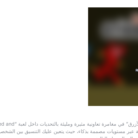
قُد الشقيقين الطريفين “رجل المضرب الأحمر والأزرق” في مغامرة تعاونية مثيرة ومليئة با
ق في رحلة ممتعة عبر مستويات مصممة بذكاء، حيث يتعين عليك التنسيق بين الشخص