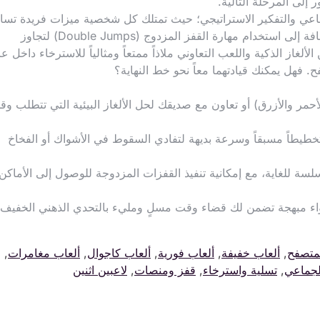
 إلى المرحلة التالية.
ماعي والتفكير الاستراتيجي؛ حيث تمتلك كل شخصية ميزات فريدة تسا
الأخرى على تخطي العقبات وفخاخ الطريق، بالإضافة إلى استخدام مهارة القفز المزدوج (Double Jumps) لتجاوز
ألغاز الذكية واللعب التعاوني ملاذاً ممتعاً ومثالياً للاسترخاء داخل عا
 فهل يمكنك قيادتهما معاً نحو خط النهاية؟
لأحمر والأزرق) أو تعاون مع صديقك لحل الألغاز البيئية التي تتطلب و
خطيطاً مسبقاً وسرعة بديهة لتفادي السقوط في الأشواك أو الفخاخ
سة للغاية، مع إمكانية تنفيذ القفزات المزدوجة للوصول إلى الأماكن
اء مبهجة تضمن لك قضاء وقت مسلٍ ومليء بالتحدي الذهني الخفيف
لمتصفح
,
ألعاب خفيفة
,
ألعاب فورية
,
ألعاب كاجوال
,
ألعاب مغامرات
,
لجماعي
,
تسلية واسترخاء
,
قفز ومنصات
,
لاعبين اثنين