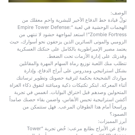
الوصف:
تولَّ قيادة خط الدفاع الأخير للبشرية واحمِ معقلك من
الهجمات الوحشية في لعبة “Empire Tower Defense:
Zombie Fortress”! استعد لمواجهة حشود لا تنتهي من
الزومبي والموتى السائرين الذين يزحفون نحو أسوارك، حيث
يعتمد مصير الإمبراطورية بالكامل على حنكتك العسكرية
وقدرتك على إدارة الأزمات تحت الضغط.
تتطلب منك اللعبة توزيع رماة السهام المهرة والمقاتلين
بشكل استراتيجي ومدروس على أبراج الدفاع، وإدارة
مواردك الشحيحة بحكمة لترقية حصونك وتطوير ترسانتك
أثناء المعركة. ابتكر تكتيكات ذكية ومباغتة لتفوق ذكاء الغزاة
المتحولين وصدهم قبل اختراق البوابات. انغمس في تجربة
أكشن استراتيجية تحبس الأنفاس، واضمن بقاء حصنك صامداً
وراسخاً أمام هذا الطوفان المرعب. فهل ستتمكن من
الصمود؟
أبرز المميزات:
دفاع عن الأبراج بطابع مرعب: خُض تجربة “Tower