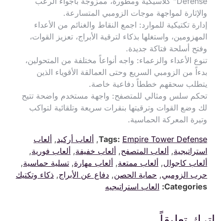
Defense” كلاسيكية ومطورة، ممزوجة بأجواء الرعب
والإثارة لمواجهة موجات الزومبي المتسارعة.
إدارة تكتيكية للموارد: اجمع النقاط والغنائم من الأعداء
المهزومين، واستغلها بذكاء لترقية الأبراج، تعزيز القوات،
وفتح أسلحة فتاكة جديدة.
تنوع الأعداء والزعماء: واجه أنواعاً مختلفة من المتحولين،
بدءاً من الزومبي السريع وحتى العمالقة الأقوياء الذين
يتطلب سحقهم خططاً دفاعية خاصة.
تحكم سلس ومثالي للمتصفح: واجهة مستخدم واضحة تتيح
لك وضع القوات وترقيتها بنقرات سريعة وتلقائية لتواكب
وتيرة المعركة الحماسية.
Empire Tower Defense
Tags:
,
ألعاب أركيد
,
ألعاب
استراتيجية
,
ألعاب المتصفح
,
ألعاب خفيفة
,
ألعاب فورية
,
ألعاب كاجوال
,
ألعاب ممتعة
,
ألعاب مهارة
,
تسلية حماسية
,
حرب الزومبي
,
حماية الحصن
,
دفاع عن الأبراج
,
ذكاء وتكتيك
Categories:
العاب استراتيجيه
اترك تعليقاً