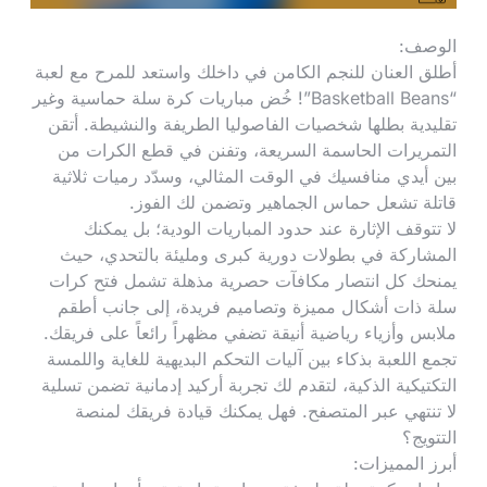
الوصف:
أطلق العنان للنجم الكامن في داخلك واستعد للمرح مع لعبة
“Basketball Beans”! خُض مباريات كرة سلة حماسية وغير
تقليدية بطلها شخصيات الفاصوليا الطريفة والنشيطة. أتقن
التمريرات الحاسمة السريعة، وتفنن في قطع الكرات من
بين أيدي منافسيك في الوقت المثالي، وسدّد رميات ثلاثية
قاتلة تشعل حماس الجماهير وتضمن لك الفوز.
لا تتوقف الإثارة عند حدود المباريات الودية؛ بل يمكنك
المشاركة في بطولات دورية كبرى ومليئة بالتحدي، حيث
يمنحك كل انتصار مكافآت حصرية مذهلة تشمل فتح كرات
سلة ذات أشكال مميزة وتصاميم فريدة، إلى جانب أطقم
ملابس وأزياء رياضية أنيقة تضفي مظهراً رائعاً على فريقك.
تجمع اللعبة بذكاء بين آليات التحكم البديهية للغاية واللمسة
التكتيكية الذكية، لتقدم لك تجربة أركيد إدمانية تضمن تسلية
لا تنتهي عبر المتصفح. فهل يمكنك قيادة فريقك لمنصة
التتويج؟
أبرز المميزات: