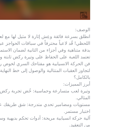
الوصف:
انطلق بسرعة فائقة وعِش إثارة لا مثيل لها مع لعبة
اللحظي! قُد لاعباً محترفاً في سباقات الحواجز ع
بدقة متناهية وفي أجزاء من الثانية لضمان الاستمر
تعتمد اللعبة على الحفاظ على وتيرة ركض ثابتة 
فن الحركة الانسيابية هو مفتاحك السري لخوض رح
لتجاوز العقبات المتتالية والوصول إلى خط النهاي
بالكامل؟
أبرز المميزات:
وتيرة لعب متسارعة وحماسية: خُض تجربة ركض كلاس
المثالي.
مستويات ومضامير تحدي متدرجة: شق طريقك عبر م
اختبار مستمر.
آلية حركة انسيابية مريحة: أدوات تحكم بديهية و
من التعقيد.