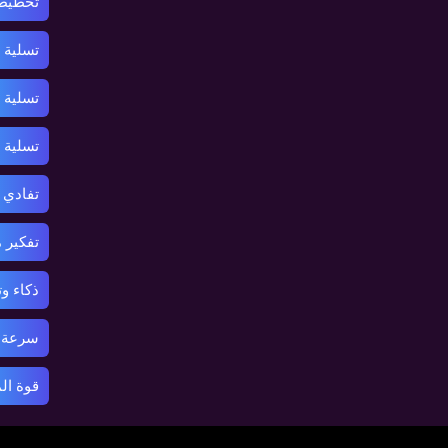
تخطيط 
تسلية 
تسلية 
تسلية
تفادي 
تفكير 
ذكاء و
سرعة ر
قوة ال