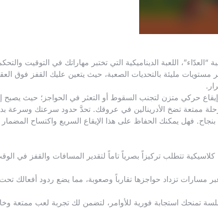
 “العدّاء”، اللعبة الديناميكية التي تختبر مهاراتك في التوقيت والتحكم
بر مستويات مليئة بالتحديات الصعبة، حيث يتعين عليك القفز فوق العق
ار.
وإيقاع حركي متزن لتجنب السقوط أو التعثر في الحواجز؛ حيث يصبح إ
لة ممتعة تضخ الأدرينالين في عروقك. تحدَّ حدود سرعتك وسرعة بدي
ة بنجاح. فهل يمكنك الحفاظ على هذا الإيقاع السريع واكتساح المضمار
يكية تتطلب تركيزاً بصرياً تاماً لتقدير المسافات والقفز في الوق
سارات تزداد حواجزها تقارباً وصعوبة، مما يضع ردود أفعالك تحت
سلسة تمنحك استجابة فورية للأوامر، لتضمن لك تجربة لعب ممتعة وخال