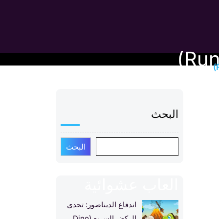
البحث
البحث
العاب عشوائية
اندفاع الديناصور: تحدي
الركض السريع (Dino