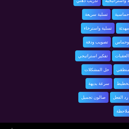
واستراتيجية
تدريب ذهني
حماسية
تسلية سريعة
مهدئة
تسلية واسترخاء
 وحماس
تصويب ودقة
العقبات
تفكير استراتيجي
منطقي
حل المشكلات
تخطيط
سرعة بديهة
د الفعل
صالون تجميل
ملاحظة