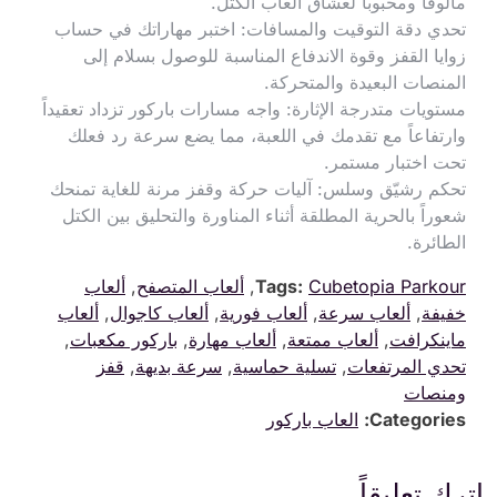
مألوفاً ومحبوباً لعشاق ألعاب الكتل.
تحدي دقة التوقيت والمسافات: اختبر مهاراتك في حساب
زوايا القفز وقوة الاندفاع المناسبة للوصول بسلام إلى
المنصات البعيدة والمتحركة.
مستويات متدرجة الإثارة: واجه مسارات باركور تزداد تعقيداً
وارتفاعاً مع تقدمك في اللعبة، مما يضع سرعة رد فعلك
تحت اختبار مستمر.
تحكم رشيّق وسلس: آليات حركة وقفز مرنة للغاية تمنحك
شعوراً بالحرية المطلقة أثناء المناورة والتحليق بين الكتل
الطائرة.
Cubetopia Parkour
Tags:
,
ألعاب المتصفح
,
ألعاب
خفيفة
,
ألعاب سرعة
,
ألعاب فورية
,
ألعاب كاجوال
,
ألعاب
ماينكرافت
,
ألعاب ممتعة
,
ألعاب مهارة
,
باركور مكعبات
,
تحدي المرتفعات
,
تسلية حماسية
,
سرعة بديهة
,
قفز
ومنصات
Categories:
العاب باركور
اترك تعليقاً