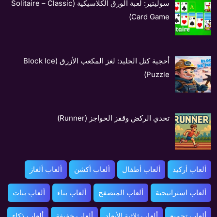
سوليتير: لعبة الورق الكلاسيكية (Solitaire – Classic
Card Game)
أحجية كتل الجليد: لغز المكعب الأزرق (Block Ice
Puzzle)
تحدي الركض وقفز الحواجز (Runner)
ألعاب أركيد
ألعاب أطفال
ألعاب أكشن
ألعاب ألغاز
ألعاب استراتيجية
ألعاب المتصفح
ألعاب بناء
ألعاب بنات
ألعاب تجميع
ألعاب ثلاثية الأبعاد
ألعاب خفيفة
ألعاب ذكاء