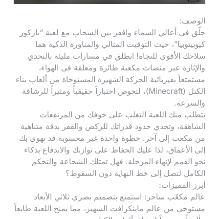
الوصف:
حلّق في أعالي السماء واقفر بين السحاب مع لعبة “باركور
كيوبيتوبيا”، حيث التوقيت المثالي والمناورة الذكية هما
سلاحك الأقوى للنجاة! انطلق في مسارات مليئة بالتحدي
والإثارة عبر منصات مكعبة طائرة ومعلقة في الهواء،
مستمتعاً بفيزيائية الحركة الشهيرة المستوحاة من ألعاب بناء
الكتل (Minecraft)، لتخوض اختباراً حقيقياً ومثيراً للرشاقة
والسرعة.
تتطلب منك اللعبة التغلب على خوفك من المرتفعات
الشاهقة، وتحدي حدود قدراتك للركض والقفز بدقة متناهية
من مكعب إلى آخر. خطوة واحدة غير محسوبة قد تهوي بك
إلى الأعماق، لذا عليك الحفاظ على توازنك والاندفاع بذكاء
نحو القمم لإنهاء المرحلة. فهل تمتلك الشجاعة والتحكم
الكامل لتصل إلى خط النهاية دون السقوط؟
أبرز المميزات:
عالم مكعّب ساحر: استمتع بتصميم بصري ثلاثي الأبعاد
مستوحى من عالم ماينكرافت الشهير، مما يمنح اللعبة طابعاً