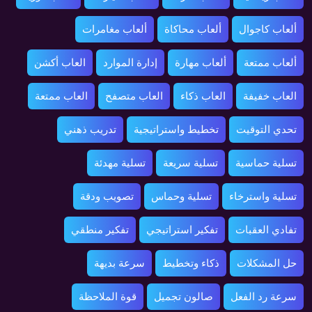
ألعاب كاجوال
ألعاب محاكاة
ألعاب مغامرات
ألعاب ممتعة
ألعاب مهارة
إدارة الموارد
العاب أكشن
العاب خفيفة
العاب ذكاء
العاب متصفح
العاب ممتعة
تحدي التوقيت
تخطيط واستراتيجية
تدريب ذهني
تسلية حماسية
تسلية سريعة
تسلية مهدئة
تسلية واسترخاء
تسلية وحماس
تصويب ودقة
تفادي العقبات
تفكير استراتيجي
تفكير منطقي
حل المشكلات
ذكاء وتخطيط
سرعة بديهة
سرعة رد الفعل
صالون تجميل
قوة الملاحظة