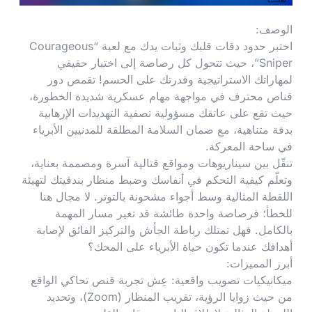
الوصف:
اختبر حدود دقات قلبك وثبات يدك مع لعبة “Courageous
Sniper”، حيث تتحول كل رصاصة إلى اختبار حقيقي
لمهاراتك الاستراتيجية وقدرتك على الحسم! تقمص دور
قناص محترف في مواجهة مهام عسكرية شديدة الخطورة،
حيث تقع على عاتقك مسؤولية تصفية التهديدات الإرهابية
بدقة متناهية، مع ضمان السلامة المطلقة للمدنيين الأبرياء
في ساحة المعركة.
تنقّل بين سيناريوهات ومواقع قتالية آسرة ومصممة بعناية،
وتعلّم كيفية التحكم في أنفاسك وضبط منظار بندقيتك لتهيئة
اللقطة المثالية وسط أجواء مشحونة بالتوتر. لا مجال هنا
للخطأ؛ فرصاصة واحدة طائشة قد تغير مسار المهمة
بالكامل. فهل تمتلك رباطة الجأش والتركيز الفائق لإصابة
أهدافك عندما تكون حياة الأبرياء على المحك؟
أبرز المميزات:
ميكانيكيات تصويب واقعية: عِش تجربة قنص تحاكي الواقع
من حيث زوايا الرؤية، تقريب المنظار (Zoom)، وتحديد