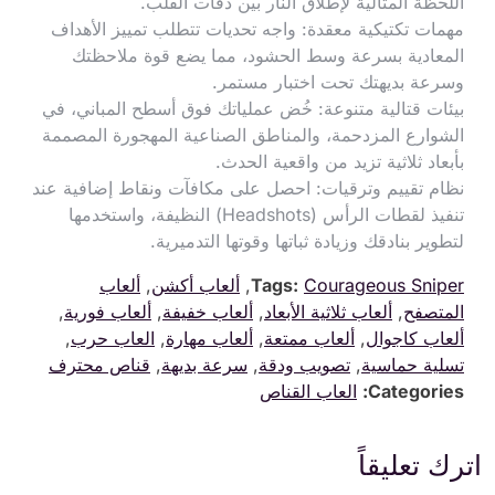
اللحظة المثالية لإطلاق النار بين دقات القلب.
مهمات تكتيكية معقدة: واجه تحديات تتطلب تمييز الأهداف
المعادية بسرعة وسط الحشود، مما يضع قوة ملاحظتك
وسرعة بديهتك تحت اختبار مستمر.
بيئات قتالية متنوعة: خُض عملياتك فوق أسطح المباني، في
الشوارع المزدحمة، والمناطق الصناعية المهجورة المصممة
بأبعاد ثلاثية تزيد من واقعية الحدث.
نظام تقييم وترقيات: احصل على مكافآت ونقاط إضافية عند
تنفيذ لقطات الرأس (Headshots) النظيفة، واستخدمها
لتطوير بنادقك وزيادة ثباتها وقوتها التدميرية.
Courageous Sniper
Tags:
,
ألعاب أكشن
,
ألعاب
المتصفح
,
ألعاب ثلاثية الأبعاد
,
ألعاب خفيفة
,
ألعاب فورية
,
ألعاب كاجوال
,
ألعاب ممتعة
,
ألعاب مهارة
,
العاب حرب
,
تسلية حماسية
,
تصويب ودقة
,
سرعة بديهة
,
قناص محترف
Categories:
العاب القناص
اترك تعليقاً