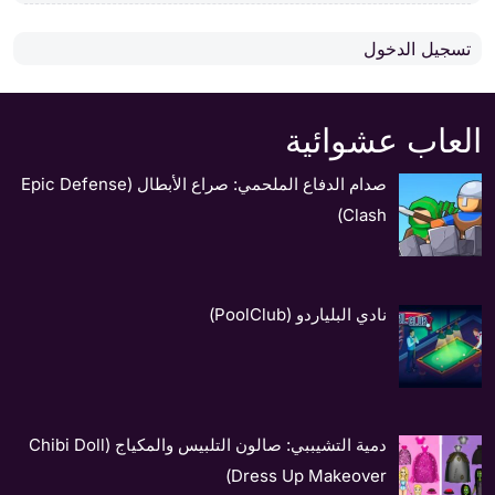
تسجيل الدخول
العاب عشوائية
صدام الدفاع الملحمي: صراع الأبطال (Epic Defense
Clash)
نادي البلياردو (PoolClub)
دمية التشيببي: صالون التلبيس والمكياج (Chibi Doll
Dress Up Makeover)