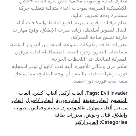
معارك قتالية وتصويب مكثف: عِش إثارة ألعاب الأكشن
الكلاسيكية السريعة بموجات أعداء متتالية تتطلب حركة
مستمرة ودقة تصويب عالية.
نظام ترقيات وقوة تدميرية: اجمع النقاط والمكافآت أثناء
القتال لتطوير أسلحتك، زيادة سرعة الإطلاق، وفتح مهارات
خارقة تمسح ساحة المعركة.
معززات طاقة وتكتيكات متنوعة: استفد من الدروع المؤقتة،
مضاعفات الضرر، وحزم الصحة المتساقطة لقلب موازين
المعركة لصالحك في اللحظات الحرجة.
تحكم مرن ومثالي للأجهزة: آلية لعب كاجوال توفر استجابة
فورية ونقرات دقيقة باللمس أو لوحة المفاتيح، مما يمنحك
متعة لعب فورية دون تعقيد.
Evil Invader
Tags:
,
ألعاب أركيد
,
ألعاب أكشن
,
ألعاب
المتصفح
,
ألعاب خفيفة
,
ألعاب فورية
,
ألعاب كاجوال
,
ألعاب
ممتعة
,
ألعاب مهارة
,
بقاء وصمود
,
تسلية وحماس
,
تصويب
وإطلاق
,
قتال وحوش
,
معززات طاقة
Categories:
العاب اركيد