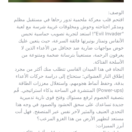
الوصف:
اقتحم قلب معركة ملحمية تدور رحاها في مستقبل مظلم
ومدمّر اجتاحته وحوش ومخلوقات غريبة شرسة مع لعبة
“Evil Invader”! استعد لتجربة تصويب حماسية تحبس
الأنفاس وتمتاز بوتيرتها فائقة السرعة، حيث يتعين عليك
خوض مواجهات ضارية ضد جحافل من الأعداء الذين لا
يعرفون الرحمة، مستعيناً بترسانة ضخمة ومتنوعة من
الأسلحة الفتاكة.
النجاة في هذا الميدان القاسي تتطلب منك أكثر من مجرد
إطلاق النار العشوائي؛ ستحتاج إلى دراسة حركات الأعداء
بدقة، وحفظ أنماط هجومهم، واستغلال معززات الطاقة
(Power-ups) المنتشرة في الساحة بذكاء استراتيجي. قُم
بتصفية الخصوم لرفع مستواك وفتح قوى نارية تدميرية
جديدة تساعدك على سحق الحشود والصمود في وجه هذا
التحدي العنيف والمثير لآخر نفس عبر المتصفح. فهل أنت
مستعد لتطهير الأرض من هذا الغزو المرعب؟
أبرز المميزات: