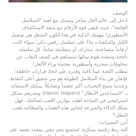
الوصف:
ادخل إلى عالم ألغاز ساحر ومبتكر مع لعبة “السلاسل
الفائقة”، حيث تلتقي قوة الأرقام مع متعة الاستكشاف
الأسطوري! مهمتك الذكية في هذا الكون المذهل هي توصيل
الكتل والمكعبات بناءً على تسلسل رقمي ذكي؛ سواء كانت
أرقاماً متصاعدة، متنازلة، أو متطابقة تماماً. كل سلسلة
ناجحة ومتقنة تقوم ببنائها ستساهم في كشف النقاب عن
مخلوقات سحرية وأسطورية مختبئة وراء الألغاز!
تتطلب اللعبة عيناً ثاقبة وقدرة على اتخاذ قرارات خاطفة؛
فإتقان فن بناء السلاسل الطويلة هو سر تحقيق أعلى النقاط.
وعندما تصبح التحديات أكثر تعقيداً وتشابكاً، يمكنك الاستعانة
بـ “المساعدين الأبطال” (Heroic Helpers) ونشرهم بشكل
استراتيجي في الساحة لقلب موازين اللعب لصالحك. فهل
تمتلك الذكاء والسرعة لتجاوز هذه العقبات والمطالبة بلقب
البطل؟
أبرز المميزات:
آلية ربط رقمية مبتكرة: استمتع بتحدٍ ذهني متجدد يعتمد على