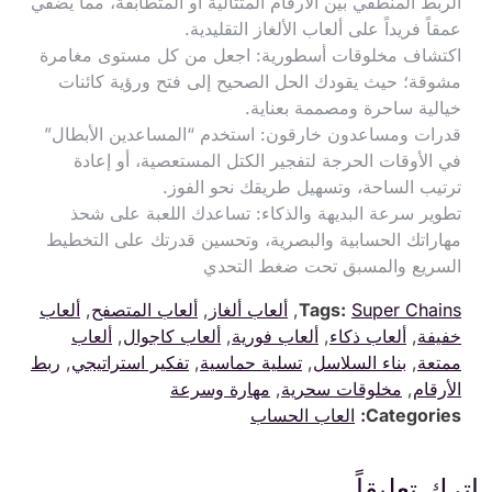
الربط المنطقي بين الأرقام المتتالية أو المتطابقة، مما يضفي
عمقاً فريداً على ألعاب الألغاز التقليدية.
اكتشاف مخلوقات أسطورية: اجعل من كل مستوى مغامرة
مشوقة؛ حيث يقودك الحل الصحيح إلى فتح ورؤية كائنات
خيالية ساحرة ومصممة بعناية.
قدرات ومساعدون خارقون: استخدم “المساعدين الأبطال”
في الأوقات الحرجة لتفجير الكتل المستعصية، أو إعادة
ترتيب الساحة، وتسهيل طريقك نحو الفوز.
تطوير سرعة البديهة والذكاء: تساعدك اللعبة على شحذ
مهاراتك الحسابية والبصرية، وتحسين قدرتك على التخطيط
السريع والمسبق تحت ضغط التحدي
Super Chains
Tags:
,
ألعاب ألغاز
,
ألعاب المتصفح
,
ألعاب
خفيفة
,
ألعاب ذكاء
,
ألعاب فورية
,
ألعاب كاجوال
,
ألعاب
ممتعة
,
بناء السلاسل
,
تسلية حماسية
,
تفكير استراتيجي
,
ربط
الأرقام
,
مخلوقات سحرية
,
مهارة وسرعة
Categories:
العاب الحساب
اترك تعليقاً