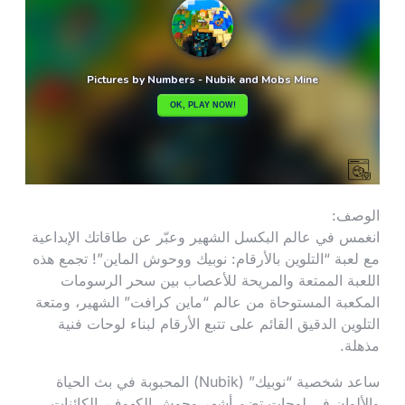
الوصف:
انغمس في عالم البكسل الشهير وعبّر عن طاقاتك الإبداعية
مع لعبة “التلوين بالأرقام: نوبيك ووحوش الماين”! تجمع هذه
اللعبة الممتعة والمريحة للأعصاب بين سحر الرسومات
المكعبة المستوحاة من عالم “ماين كرافت” الشهير، ومتعة
التلوين الدقيق القائم على تتبع الأرقام لبناء لوحات فنية
مذهلة.
ساعد شخصية “نوبيك” (Nubik) المحبوبة في بث الحياة
والألوان في لوحات تضم أشهر وحوش الكهوف، الكائنات