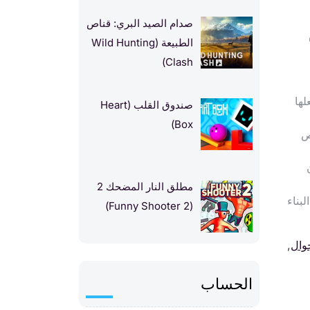
صدام الصيد البري: قناص
الطبيعة (Wild Hunting
Clash)
علها
صندوق القلب (Heart
Box)
ص
مطلق النار المضحك 2
بناء
(Funny Shooter 2)
وال
,
الحساب