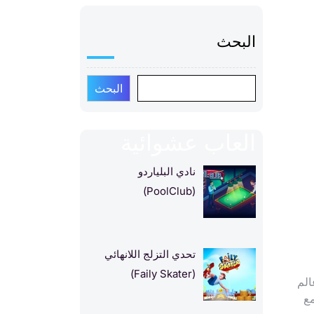
البحث
البحث
العاب عشوائية
نادي البلياردو
(PoolClub)
تحدي التزلج اللانهائي
(Faily Skater)
Shipb”! انطلق في عالم
مع