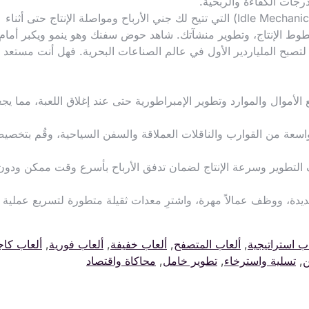
درجات الكفاءة والربحية.
تعتمد اللعبة على آليات اللعب الخاملة الإدمانية (Idle Mechanics) التي تتيح لك جني الأرباح ومواصلة الإنتاج حتى أثناء
 خطوط الإنتاج، وتطوير منشآتك. شاهد حوض سفنك وهو ينمو ويكبر أمام
لتصبح الملياردير الأول في عالم الصناعات البحرية. فهل أنت مستعد
Idl): استمر في تجميع الأموال والموارد وتطوير الإمبراطورية حتى عند إغلاق اللعبة، مما يج
سعة من القوارب والناقلات العملاقة والسفن السياحية، وقُم بتخصي
ف التطوير وسرعة الإنتاج لضمان تدفق الأرباح بأسرع وقت ممكن ودون
يدة، ووظف عمالاً مهرة، واشترِ معدات ثقيلة متطورة لتسريع عملية ال
ب استراتيجية
,
ألعاب المتصفح
,
ألعاب خفيفة
,
ألعاب فورية
,
ألعاب كاج
ن
,
تسلية واسترخاء
,
تطوير خامل
,
محاكاة واقتصاد