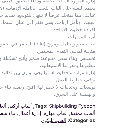
إدارة الموارد المتاحة بحنكة وذكاء لتحقيق أقصى 
غيابك، مما يمنحك فرصاً لا تنتهي للتوسع، تمديد
عينيك، وتأمل أرباحك وهي تقفز إلى عنان السماء 
لقيادة خطوط الإنتاج؟
أبرز المميزات:
نظام تطوير خامل ومربح (e
مثالية لمحبي التقدم المستمر.
تخصيص وبناء سفن متنوعة: صمّم وأنتج تشكيلة وا
مظهرها وقدراتها الاستيعابية.
إدارة موارد وتخطيط استراتيجي: وازن بين تكالي
توقف خطوط العمل.
توسعات وتحديثات لا حصر لها: افتح أرصفة بناء جد
والهيمنة على السوق.
Shipbuilding Tycoon
Tags:
,
ألعاب أركيد
,
ألعا
ألعاب ممتعة
,
ألعاب مهارة
,
إدارة أعمال
,
بناء سف
Categories:
العاب تايكون