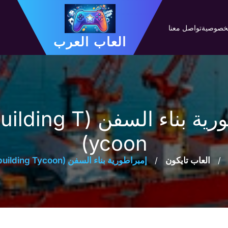
لخصوصية
تواصل معنا
العاب العرب
إمبراطورية بناء السفن (
ycoon)
/
العاب تايكون
/
إمبراطورية بناء السفن (Shipbuilding Tycoon)