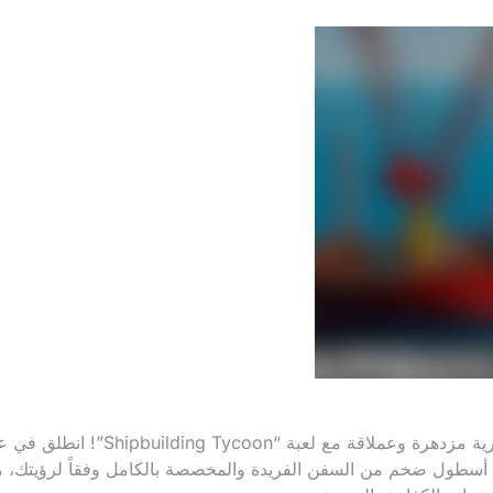
حوّل حوض بناء سفن متواضع إلى إمبراطورية بحرية مزدهرة وعملاقة مع لعبة “uilding Tycoon
شاء أسطول ضخم من السفن الفريدة والمخصصة بالكامل وفقاً لرؤيتك، 