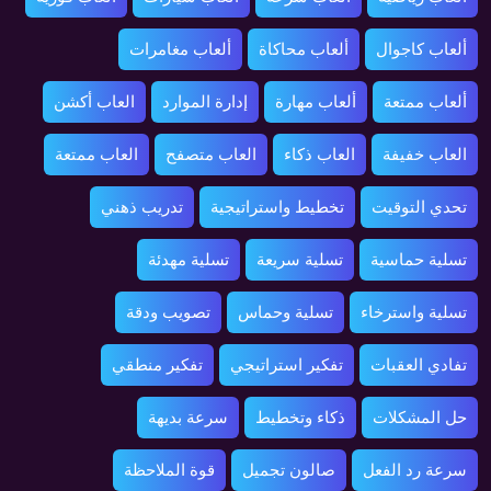
ألعاب كاجوال
ألعاب محاكاة
ألعاب مغامرات
ألعاب ممتعة
ألعاب مهارة
إدارة الموارد
العاب أكشن
العاب خفيفة
العاب ذكاء
العاب متصفح
العاب ممتعة
تحدي التوقيت
تخطيط واستراتيجية
تدريب ذهني
تسلية حماسية
تسلية سريعة
تسلية مهدئة
تسلية واسترخاء
تسلية وحماس
تصويب ودقة
تفادي العقبات
تفكير استراتيجي
تفكير منطقي
حل المشكلات
ذكاء وتخطيط
سرعة بديهة
سرعة رد الفعل
صالون تجميل
قوة الملاحظة