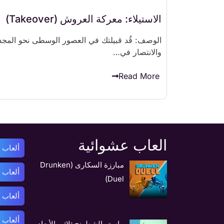
الاستيلاء: معركة العروش (Takeover)
الوصف: قُد قبيلتك في العصور الوسطى نحو المجد
والانتصار في…
Read More
العاب عشوائية
ألعاب أ
مبارزة السكارى (Drunken
ألعاب 
Duel)
ألعاب 
ألعاب ب
ماستر الشطرنج ثلاثي الأبعاد