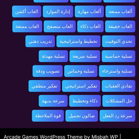
ألعاب ممتعة
ألعاب مهارة
إدارة الموارد
العاب أكشن
العاب خفيفة
العاب ذكاء
العاب متصفح
العاب ممتعة
تحدي التوقيت
تخطيط واستراتيجية
تدريب ذهني
تسلية حماسية
تسلية سريعة
تسلية مهدئة
تسلية واسترخاء
تسلية وحماس
تصويب ودقة
تفادي العقبات
تفكير استراتيجي
تفكير منطقي
حل المشكلات
ذكاء وتخطيط
سرعة بديهة
سرعة رد الفعل
صالون تجميل
قوة الملاحظة
Arcade Games WordPress Theme
by Misbah WP
|