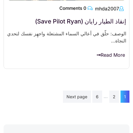
0 Comments
mhda2007
إنقاذ الطيار رايان (Save Pilot Ryan)
الوصف: حلّق في أعالي السماء المشتعلة واجهِز نفسك لتحدي
النجاة…
Read More
تعدد
…
Next page
6
2
1
صفحات
المقالات