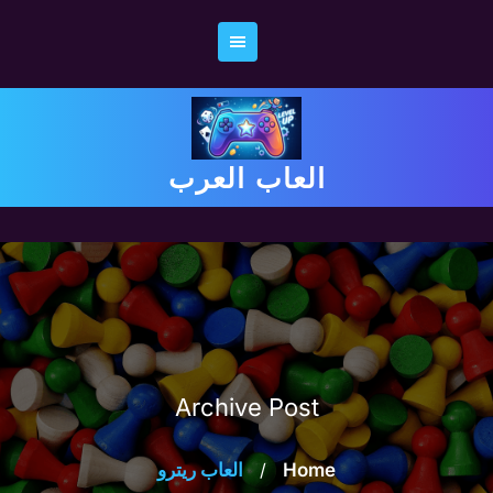
Ski
t
conten
العاب العرب
Archive Post
Home
/
العاب ريترو