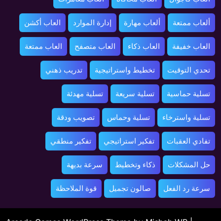
ألعاب ممتعة
ألعاب مهارة
إدارة الموارد
العاب أكشن
العاب خفيفة
العاب ذكاء
العاب متصفح
العاب ممتعة
تحدي التوقيت
تخطيط واستراتيجية
تدريب ذهني
تسلية حماسية
تسلية سريعة
تسلية مهدئة
تسلية واسترخاء
تسلية وحماس
تصويب ودقة
تفادي العقبات
تفكير استراتيجي
تفكير منطقي
حل المشكلات
ذكاء وتخطيط
سرعة بديهة
سرعة رد الفعل
صالون تجميل
قوة الملاحظة