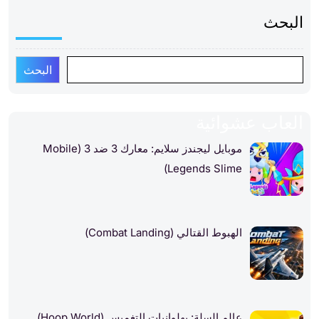
البحث
البحث
العاب عشوائية
موبايل ليجندز سلايم: معارك 3 ضد 3 (Mobile
Legends Slime)
الهبوط القتالي (Combat Landing)
عالم السلة: بهلوانيات التغميس (Hoop World)