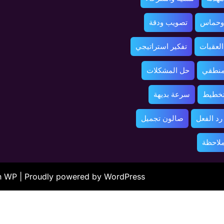
 وحماس
تصويب ودقة
العقبات
تفكير استراتيجي
منطقي
حل المشكلات
تخطيط
سرعة بديهة
د الفعل
صالون تجميل
ملاحظة
ah WP
| Proudly powered by WordPress