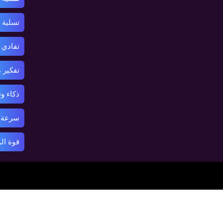
تسلية
تفادي 
تفكير 
ذكاء و
سرعة ر
قوة ال