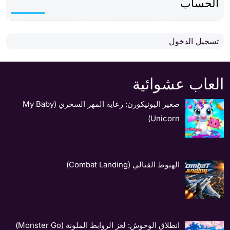
الحساب
تسجيل الدخول
العاب عشوائية
صغير اليونيكورن: رعاية المهر السحري (My Baby
Unicorn)
الهبوط القتالي (Combat Landing)
انطلاق الوحوش: لغز الروابط الملونة (Monster Go)