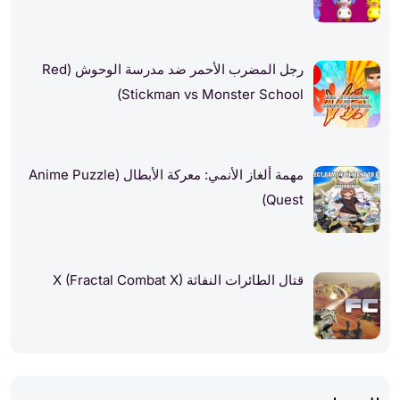
رجل المضرب الأحمر ضد مدرسة الوحوش (Red
Stickman vs Monster School)
مهمة ألغاز الأنمي: معركة الأبطال (Anime Puzzle
Quest)
قتال الطائرات النفاثة X (Fractal Combat X)