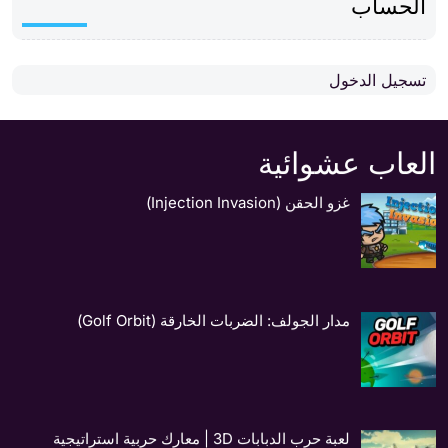
الحساب
تسجيل الدخول
العاب عشوائية
غزو الحقن (Injection Invasion)
مدار الجولف: الضربات الخارقة (Golf Orbit)
لعبة حرب الدبابات 3D | معارك حربية استراتيجية