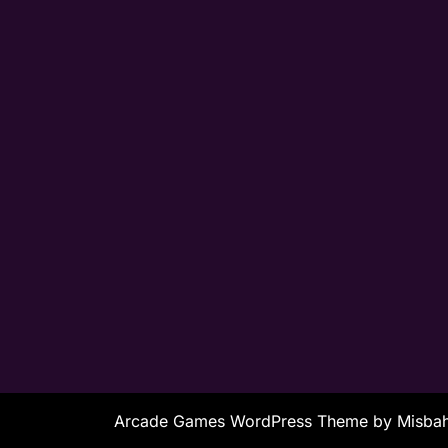
Arcade Games WordPress Theme
by Misb