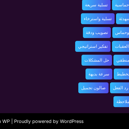
حماسية
تسلية سريعة
مهدئة
تسلية واسترخاء
 وحماس
تصويب ودقة
العقبات
تفكير استراتيجي
منطقي
حل المشكلات
تخطيط
سرعة بديهة
د الفعل
صالون تجميل
ملاحظة
ah WP
| Proudly powered by WordPress