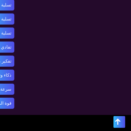
تسلية 
تسلية 
تسلية
تفادي 
تفكير 
ذكاء و
سرعة ر
قوة ال